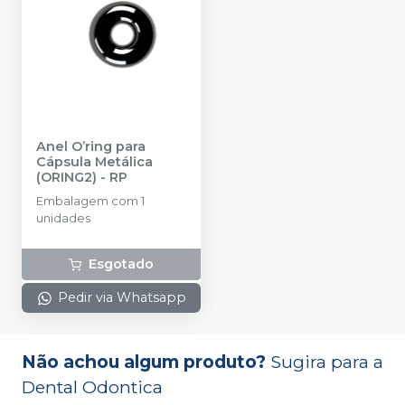
Anel O’ring para
Cápsula Metálica
(ORING2)
-
RP
Embalagem com 1
unidades
Esgotado
Pedir via Whatsapp
Não achou algum produto?
Sugira para a
Dental Odontica