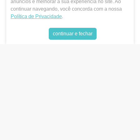
anúncios e melhorar a sua experiência no site. Ao
continuar navegando, você concorda com a nossa
Política de Privacidade
.
Chame no
WhatsApp
(38) 3212-6060
continuar e fechar
Atendimento
(38) 3212-6060
gomesdistribuidora@hotmail.com
R. Dom João Pimenta, 21 - Centro, Montes Claros -
MG
Horário de Atendimento
:
Segunda a Sexta das 8h às 18h e Sábado 8h às 12h