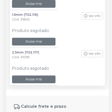
Avise-me
1.5mm (702.116)
Ver info
Cód.
31805
Produto esgotado
Avise-me
2.5mm (702.117)
Ver info
Cód.
31099
Produto esgotado
Avise-me
Calcule frete e prazo