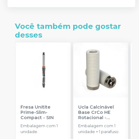
Você também pode gostar
desses
Fresa Unitite
Ucla Calcinável
C
Prime-Slim-
Base CrCo HE
P
Compact
-
SIN
Rotacional
-
P
SINGULAR
S
Embalagem com 1
Embalagem com 1
E
unidade.
unidade + 1 parafuso.
u