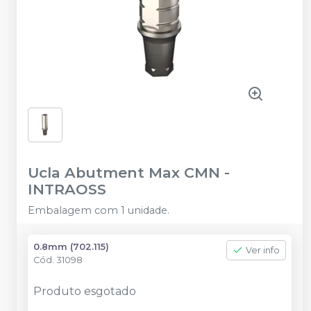
Ucla Abutment Max CMN
-
INTRAOSS
Embalagem com 1 unidade.
0.8mm (702.115)
Ver info
Cód.
31098
Produto esgotado