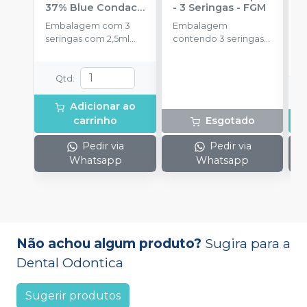
37% Blue Condac
-
- 3 Seringas
-
FGM
E
FGM
Embalagem com 3
Embalagem
s
seringas com 2,5ml
contendo 3 seringas
cada uma e 3
com 3g de gel cada
ponteiras para
uma.
aplicação.
Qtd
:
Adicionar ao
carrinho
Esgotado
Pedir via
Pedir via
Whatsapp
Whatsapp
Não achou algum produto?
Sugira para a
Dental Odontica
Sugerir produtos