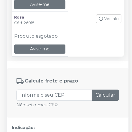
Avise-me
Rosa
Ver info
Cód.
26015
Produto esgotado
Avise-me
Calcule frete e prazo
Calcular
Não sei o meu CEP
Indicação: