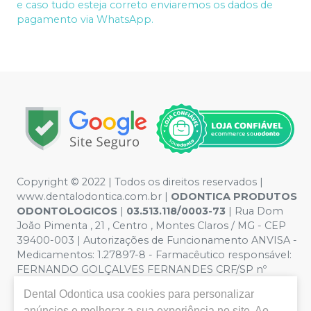
e caso tudo esteja correto enviaremos os dados de
pagamento via WhatsApp.
Copyright © 2022 | Todos os direitos reservados |
www.dentalodontica.com.br |
ODONTICA PRODUTOS
ODONTOLOGICOS
|
03.513.118/0003-73
| Rua Dom
João Pimenta , 21 , Centro , Montes Claros / MG - CEP
39400-003 | Autorizações de Funcionamento ANVISA -
Medicamentos: 1.27897-8 - Farmacêutico responsável:
FERNANDO GOLÇALVES FERNANDES CRF/SP nº
43.588 | Política de Privacidade e Segurança - Fotos
Dental Odontica
usa cookies para personalizar
meramente ilustrativas - Os preços e condições da loja
anúncios e melhorar a sua experiência no site. Ao