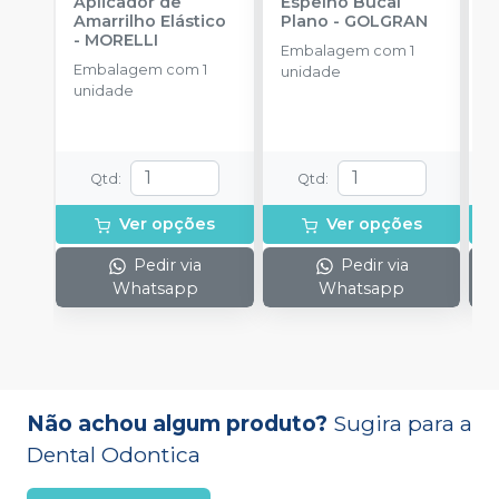
Aplicador de
Espelho Bucal
E
Amarrilho Elástico
Plano
-
GOLGRAN
P
-
MORELLI
Embalagem com 1
Embalagem com 1
E
unidade
unidade
u
Qtd
:
Qtd
:
Ver opções
Ver opções
Pedir via
Pedir via
Whatsapp
Whatsapp
Não achou algum produto?
Sugira para a
Dental Odontica