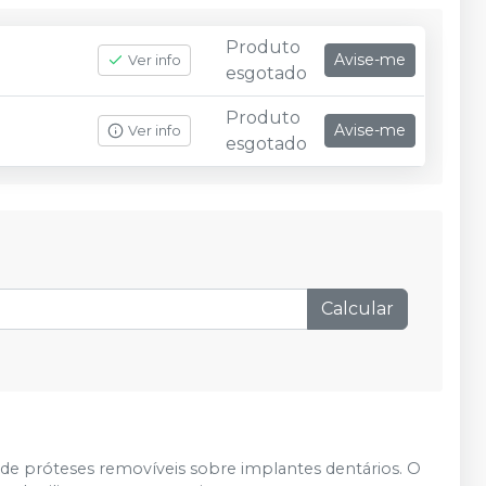
Produto
Avise-me
Ver info
esgotado
Produto
Avise-me
Ver info
esgotado
Calcular
 de próteses removíveis sobre implantes dentários. O