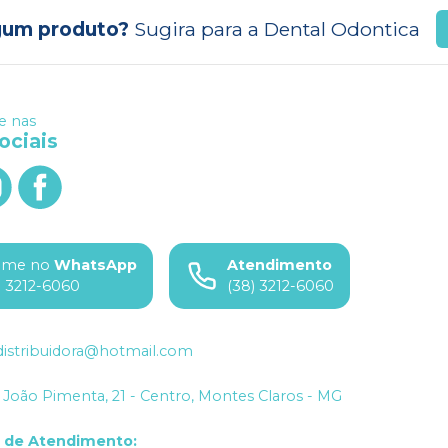
gum produto?
Sugira para a
Dental Odontica
 nas
ociais
ame no
WhatsApp
Atendimento
) 3212-6060
(38) 3212-6060
istribuidora@hotmail.com
João Pimenta, 21 - Centro, Montes Claros - MG
o de Atendimento
: