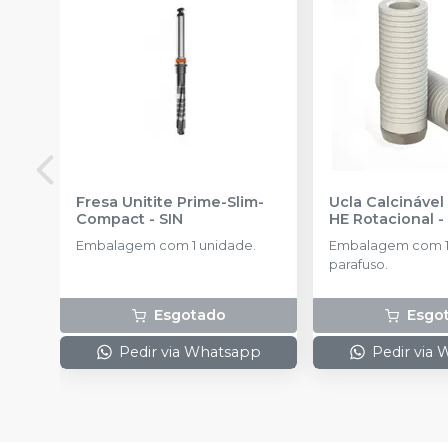
Fresa Unitite Prime-Slim-
Ucla Calcináve
Compact
-
SIN
HE Rotacional
Embalagem com 1 unidade.
Embalagem com 1 
parafuso.
Esgotado
Esgo
Pedir via Whatsapp
Pedir via