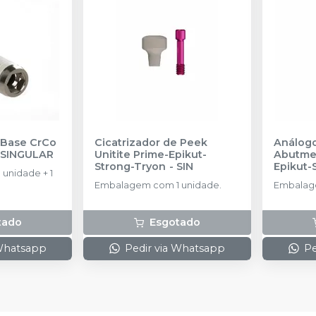
l Base CrCo
Cicatrizador de Peek
Análogo
-
SINGULAR
Unitite Prime-Epikut-
Abutmen
Strong-Tryon
-
SIN
Epikut-
unidade + 1
AMMA 3
Embalagem com 1 unidade.
Embalage
tado
Esgotado
 Whatsapp
Pedir via Whatsapp
Pe