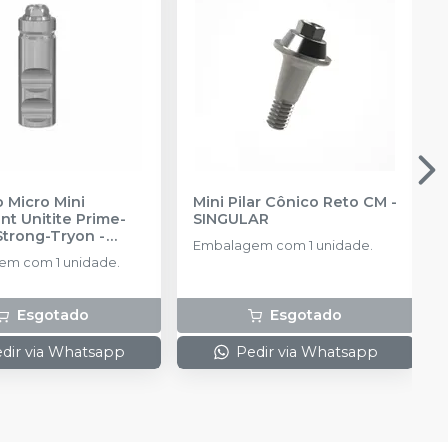
 Micro Mini
Mini Pilar Cônico Reto CM
-
t Unitite Prime-
SINGULAR
Strong-Tryon -
Embalagem com 1 unidade.
3
-
SIN
m com 1 unidade.
Esgotado
Esgotado
dir via Whatsapp
Pedir via Whatsapp