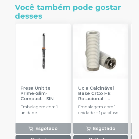
Você também pode gostar
desses
Fresa Unitite
Ucla Calcinável
C
Prime-Slim-
Base CrCo HE
P
Compact
-
SIN
Rotacional
-
P
SINGULAR
S
Embalagem com 1
Embalagem com 1
E
unidade.
unidade + 1 parafuso.
u
Esgotado
Esgotado