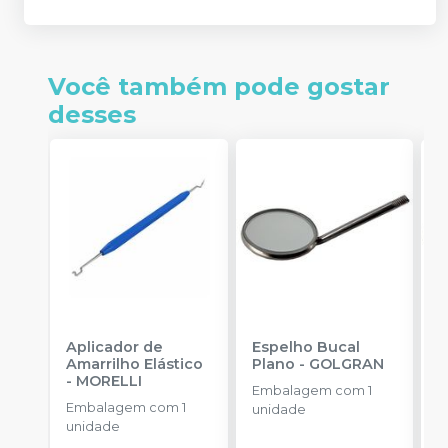
Você também pode gostar
desses
Aplicador de
Espelho Bucal
E
Amarrilho Elástico
Plano
-
GOLGRAN
P
-
MORELLI
Embalagem com 1
Embalagem com 1
E
unidade
unidade
u