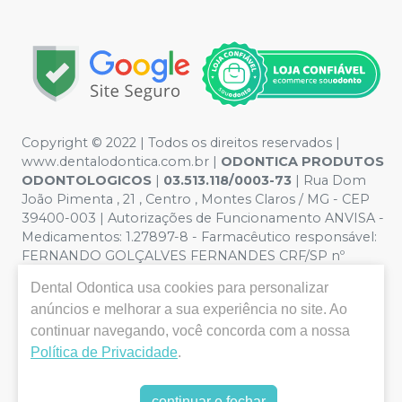
Copyright © 2022 | Todos os direitos reservados |
www.dentalodontica.com.br |
ODONTICA PRODUTOS
ODONTOLOGICOS
|
03.513.118/0003-73
| Rua Dom
João Pimenta , 21 , Centro , Montes Claros / MG - CEP
39400-003 | Autorizações de Funcionamento ANVISA -
Medicamentos: 1.27897-8 - Farmacêutico responsável:
FERNANDO GOLÇALVES FERNANDES CRF/SP nº
43.588 | Política de Privacidade e Segurança - Fotos
Dental Odontica
usa cookies para personalizar
meramente ilustrativas - Os preços e condições da loja
anúncios e melhorar a sua experiência no site. Ao
virtual estão sujeitos a alterações. Em caso de
continuar navegando, você concorda com a nossa
divergência de preços no site, o valor válido é o do
Carrinho de Compra. Não vendemos por atacado, por
Política de Privacidade
.
isso nos reservamos o direito de não atender compras
de grandes volumes pelo site.
continuar e fechar