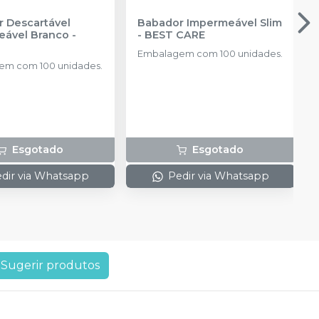
 Descartável
Babador Impermeável Slim
eável Branco
-
-
BEST CARE
Embalagem com 100 unidades.
em com 100 unidades.
Esgotado
Esgotado
dir via Whatsapp
Pedir via Whatsapp
Sugerir produtos