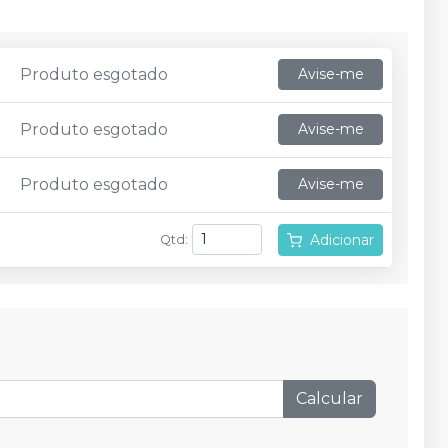
Produto esgotado
Avise-me
Produto esgotado
Avise-me
Produto esgotado
Avise-me
Adicionar
Qtd
:
Calcular