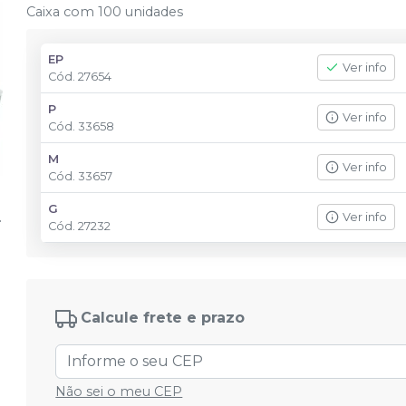
Caixa com 100 unidades
EP
Ver info
Cód.
27654
P
Ver info
Cód.
33658
M
Ver info
Cód.
33657
G
Ver info
Cód.
27232
Calcule frete e prazo
Não sei o meu CEP