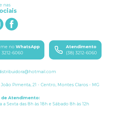
 nas
ociais
ame no
WhatsApp
Atendimento
) 3212-6060
(38) 3212-6060
istribuidora@hotmail.com
João Pimenta, 21 - Centro, Montes Claros - MG
o de Atendimento
:
 a Sexta das 8h às 18h e Sábado 8h às 12h