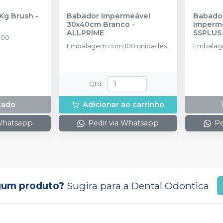
 Kg Brush
-
Babador Impermeável
Babador
30x40cm Branco
-
Imperm
ALLPRIME
SSPLUS
100
Embalagem com 100 unidades.
Embalag
Qtd
:
tado
Adicionar ao carrinho
 Whatsapp
Pedir via Whatsapp
Pe
gum produto?
Sugira para a
Dental Odontica