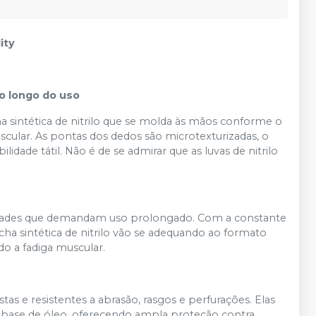
ity
o longo do uso
ha sintética de nitrilo que se molda às mãos conforme o
cular. As pontas dos dedos são microtexturizadas, o
ade tátil. Não é de se admirar que as luvas de nitrilo
ividades que demandam uso prolongado. Com a constante
ha sintética de nitrilo vão se adequando ao formato
o a fadiga muscular.
stas e resistentes a abrasão, rasgos e perfurações. Elas
à base de óleo, oferecendo ampla proteção contra