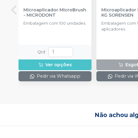
Microaplicador MicroBrush
Microaplicador
-
MICRODONT
KG SORENSEN
Embalagem com 100 unidades.
Embalagem com 
aplicadores
Qtd
:
Ver opções
Esgo
Pedir via Whatsapp
Pedir via
Não achou al