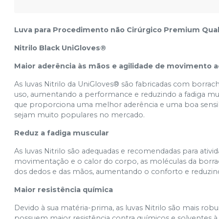
Luva para Procedimento não Cirúrgico Premium Qual
Nitrilo Black UniGloves®
Maior aderência às mãos e agilidade de movimento a
As luvas Nitrilo da UniGloves® são fabricadas com borrac
uso, aumentando a performance e reduzindo a fadiga mus
que proporciona uma melhor aderência e uma boa sensibilid
sejam muito populares no mercado.
Reduz a fadiga muscular
As luvas Nitrilo são adequadas e recomendadas para at
movimentação e o calor do corpo, as moléculas da borrac
dos dedos e das mãos, aumentando o conforto e reduzind
Maior resistência química
Devido à sua matéria-prima, as luvas Nitrilo são mais robu
possuem maior resistência contra químicos e solventes 