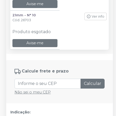
Avise-me
21mm - N° 10
Ver info
Cód.
26703
Produto esgotado
Avise-me
Calcule frete e prazo
Calcular
Não sei o meu CEP
Indicação: