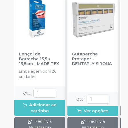
Lençol de
Gutapercha
L
Borracha 13,5 x
Protaper
-
13,5cm
-
MADEITEX
DENTSPLY SIRONA
S
Embalagem com 26
E
unidades.
u
Qtd
:
Qtd
:
Adicionar ao
carrinho
Ver opções
Pedir via
Pedir via
Whatsapp
Whatsapp