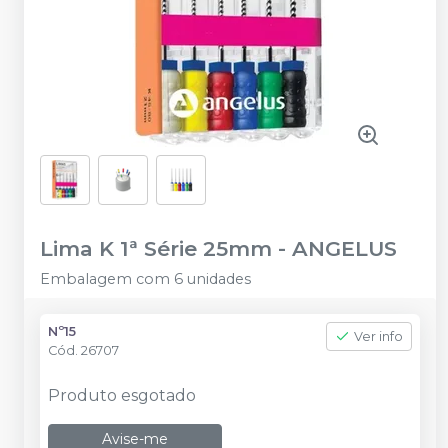
Lima K 1ª Série 25mm
-
ANGELUS
Embalagem com 6 unidades
Nº15
Ver info
Cód.
26707
Produto esgotado
Avise-me