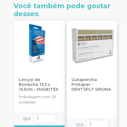
Você também pode gostar
desses
Lençol de
Gutapercha
L
Borracha 13,5 x
Protaper
-
13,5cm
-
MADEITEX
DENTSPLY SIRONA
S
Embalagem com 26
E
unidades.
u
Qtd
:
Qtd
: