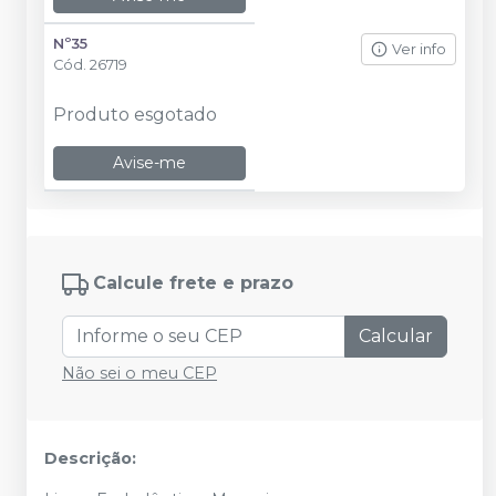
Nº35
Ver info
Cód.
26719
Produto esgotado
Avise-me
Calcule frete e prazo
Calcular
Não sei o meu CEP
Descrição: