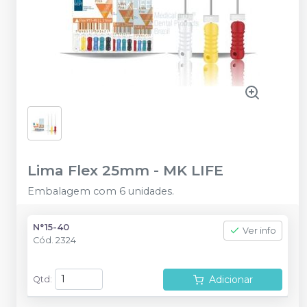
Lima Flex 25mm
-
MK LIFE
Embalagem com 6 unidades.
N°15-40
Ver info
Cód.
2324
Adicionar
Qtd
: