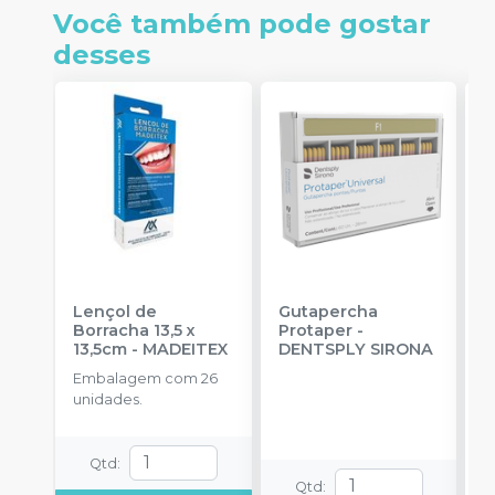
Você também pode gostar
desses
Lençol de
Gutapercha
L
Borracha 13,5 x
Protaper
-
13,5cm
-
MADEITEX
DENTSPLY SIRONA
S
Embalagem com 26
E
unidades.
u
Qtd
:
Qtd
: