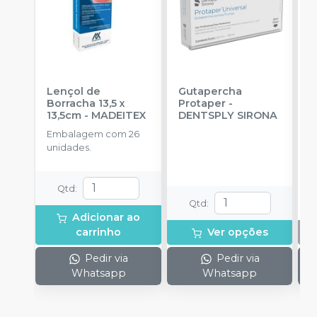
Lençol de
Gutapercha
L
Borracha 13,5 x
Protaper
-
13,5cm
-
MADEITEX
DENTSPLY SIRONA
S
Embalagem com 26
E
unidades.
u
Qtd
:
Qtd
:
Adicionar ao
carrinho
Ver opções
Pedir via
Pedir via
Whatsapp
Whatsapp