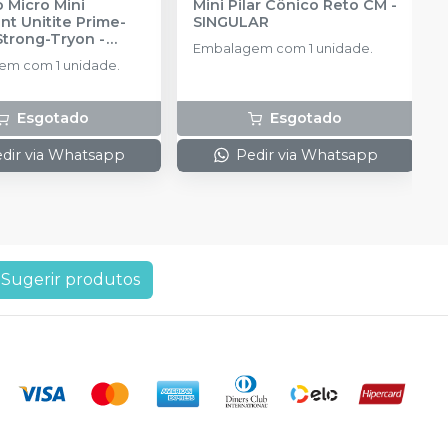
 Micro Mini
Mini Pilar Cônico Reto CM
-
t Unitite Prime-
SINGULAR
Strong-Tryon -
Embalagem com 1 unidade.
3
-
SIN
m com 1 unidade.
Esgotado
Esgotado
dir via Whatsapp
Pedir via Whatsapp
Sugerir produtos