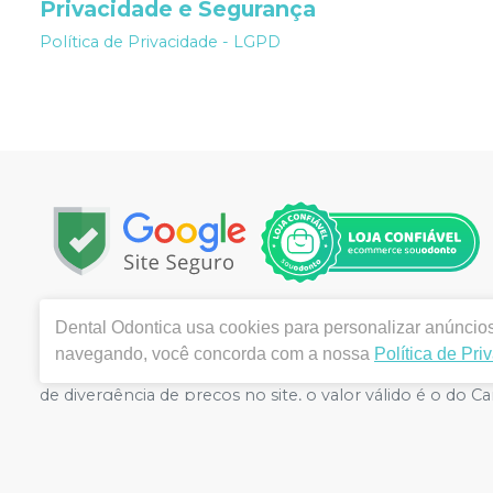
Privacidade e Segurança
Política de Privacidade - LGPD
Copyright © 2022 | Todos os direitos reservados | www.
Dental Odontica
usa cookies para personalizar anúncios 
, Centro , Montes Claros / MG - CEP 39400-003 | Aut
navegando, você concorda com a nossa
Política de Pri
FERNANDES CRF/SP nº 43.588 | Política de Privacidade e S
de divergência de preços no site, o valor válido é o d
volumes pelo site.