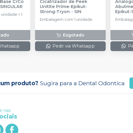
l Base CrCo
Cicatrizador de Peek
Análogo
-
SINGULAR
Unitite Prime-Epikut-
Abutmen
Strong-Tryon
-
SIN
Epikut-
unidade + 1
AMMA 3
Embalagem com 1 unidade.
Embalage
tado
Esgotado
 Whatsapp
Pedir via Whatsapp
Pe
gum produto?
Sugira para a
Dental Odontica
 nas
ociais