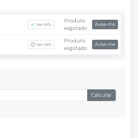
Produto
Avise-me
Ver info
esgotado
Produto
Avise-me
Ver info
esgotado
Calcular