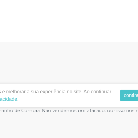
dentalodontica.com.br |
ODONTICA PRODUTOS ODONTOLO
e melhorar a sua experiência no site. Ao continuar
contin
orizações de Funcionamento ANVISA - Medicamentos: 1.2789
vacidade
.
egurança - Fotos meramente ilustrativas - Os preços e condiçõ
o Carrinho de Compra. Não vendemos por atacado, por isso nos
E-commerce produzido por
Sou Odonto Ecommerce
.