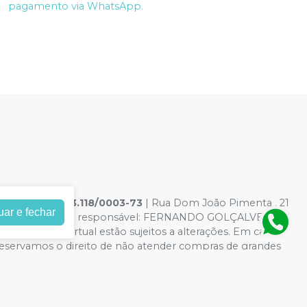
pagamento via WhatsApp.
GICOS
|
03.513.118/0003-73
| Rua Dom João Pimenta , 21
uar e fechar
7-8 - Farmacêutico responsável: FERNANDO GOLÇALVES
es da loja virtual estão sujeitos a alterações. Em caso
 reservamos o direito de não atender compras de grandes