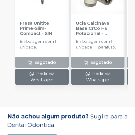
Fresa Unitite
Ucla Calcinável
C
Prime-Slim-
Base CrCo HE
P
Compact
-
SIN
Rotacional
-
P
SINGULAR
S
Embalagem com 1
Embalagem com 1
E
unidade.
unidade + 1 parafuso.
u
Esgotado
Esgotado
Pedir via
Pedir via
Whatsapp
Whatsapp
Não achou algum produto?
Sugira para a
Dental Odontica