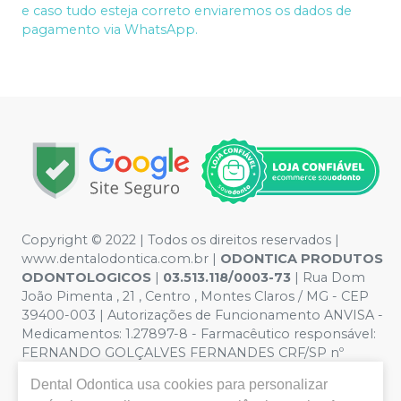
e caso tudo esteja correto enviaremos os dados de
pagamento via WhatsApp.
Copyright © 2022 | Todos os direitos reservados |
www.dentalodontica.com.br |
ODONTICA PRODUTOS
ODONTOLOGICOS
|
03.513.118/0003-73
| Rua Dom
João Pimenta , 21 , Centro , Montes Claros / MG - CEP
39400-003 | Autorizações de Funcionamento ANVISA -
Medicamentos: 1.27897-8 - Farmacêutico responsável:
FERNANDO GOLÇALVES FERNANDES CRF/SP nº
43.588 | Política de Privacidade e Segurança - Fotos
Dental Odontica
usa cookies para personalizar
meramente ilustrativas - Os preços e condições da loja