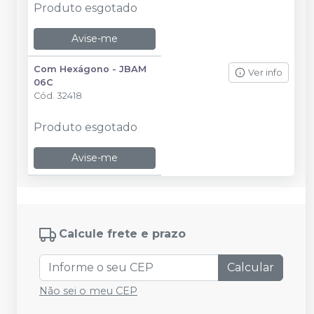
Produto esgotado
Avise-me
Com Hexágono - JBAM
Ver info
06C
Cód.
32418
Produto esgotado
Avise-me
Calcule frete e prazo
Calcular
Não sei o meu CEP