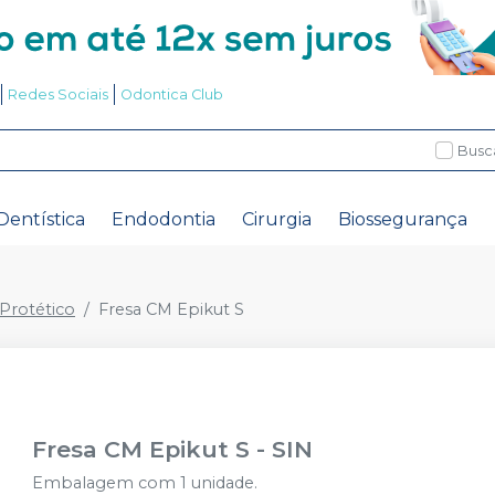
Redes Sociais
Odontica Club
Busc
Dentística
Endodontia
Cirurgia
Biossegurança
rotético
Fresa CM Epikut S
Fresa CM Epikut S
-
SIN
Embalagem com 1 unidade.