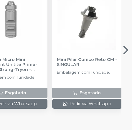
 Micro Mini
Mini Pilar Cônico Reto CM
-
t Unitite Prime-
SINGULAR
Strong-Tryon -
Embalagem com 1 unidade.
3
-
SIN
m com 1 unidade.
Esgotado
Esgotado
dir via Whatsapp
Pedir via Whatsapp