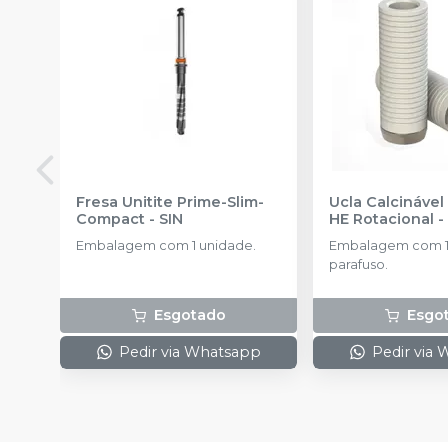
Fresa Unitite Prime-Slim-
Ucla Calcináve
Compact
-
SIN
HE Rotacional
Embalagem com 1 unidade.
Embalagem com 1 
parafuso.
Esgotado
Esgo
Pedir via Whatsapp
Pedir via