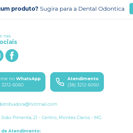
gum produto?
Sugira para a
Dental Odontica
 nas
ociais
ame no
WhatsApp
Atendimento
) 3212-6060
(38) 3212-6060
istribuidora@hotmail.com
João Pimenta, 21 - Centro, Montes Claros - MG
o de Atendimento
: