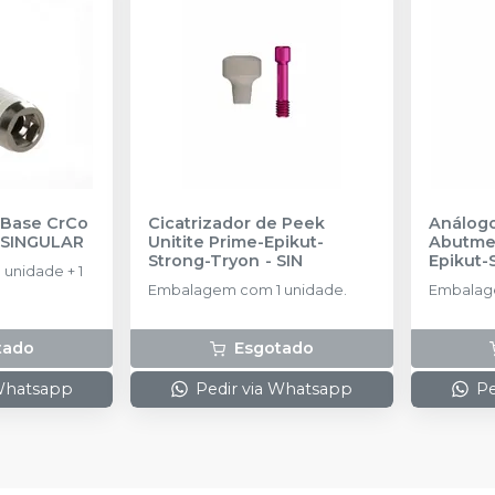
l Base CrCo
Cicatrizador de Peek
Análogo
-
SINGULAR
Unitite Prime-Epikut-
Abutmen
Strong-Tryon
-
SIN
Epikut-
unidade + 1
AMMA 3
Embalagem com 1 unidade.
Embalage
tado
Esgotado
 Whatsapp
Pedir via Whatsapp
Pe