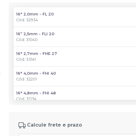
16° 2,0mm - FL 20
Cód.
32934
16º 2,5mm - FLI 20
Cód.
31040
16° 2,7mm - FHE 27
Cód.
33141
16° 4,0mm - FHI 40
Cód.
32201
16° 4,8mm - FHI 48
Cód.
32214
Calcule frete e prazo