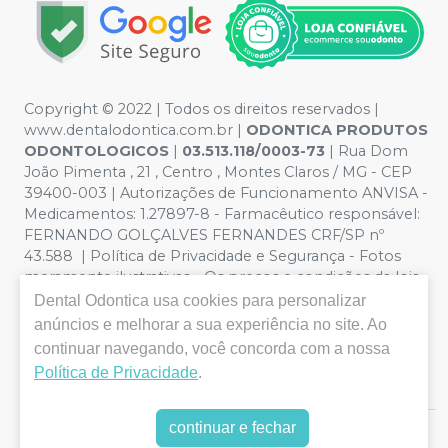
Copyright © 2022 | Todos os direitos reservados |
www.dentalodontica.com.br |
ODONTICA PRODUTOS
ODONTOLOGICOS
|
03.513.118/0003-73
| Rua Dom
João Pimenta , 21 , Centro , Montes Claros / MG - CEP
39400-003 | Autorizações de Funcionamento ANVISA -
Medicamentos: 1.27897-8 - Farmacêutico responsável:
FERNANDO GOLÇALVES FERNANDES CRF/SP nº
43.588 | Política de Privacidade e Segurança - Fotos
meramente ilustrativas - Os preços e condições da loja
virtual estão sujeitos a alterações. Em caso de
Dental Odontica
usa cookies para personalizar
divergência de preços no site, o valor válido é o do
anúncios e melhorar a sua experiência no site. Ao
Carrinho de Compra. Não vendemos por atacado, por
continuar navegando, você concorda com a nossa
isso nos reservamos o direito de não atender compras
Política de Privacidade
.
de grandes volumes pelo site.
continuar e fechar
E-commerce produzido por
Sou Odonto Ecommerce
.