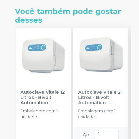
Você também pode gostar
desses
Autoclave Vitale 12
Autoclave Vitale 21
F
Litros - Bivolt
Litros - Bivolt
V
Automático
-
Automático
-
G
CRISTÓFOLI
CRISTÓFOLI
U
Embalagem com 1
Embalagem com 1
E
unidade.
unidade.
V
4
r
c
Qtd
: