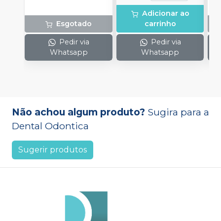
b
s
Adicionar ao
lu
Esgotado
carrinho
Pedir via
Pedir via
Whatsapp
Whatsapp
Não achou algum produto?
Sugira para a
Dental Odontica
Sugerir produtos