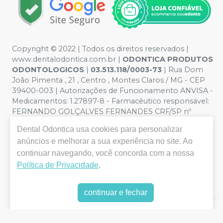
Copyright © 2022 | Todos os direitos reservados |
www.dentalodontica.com.br |
ODONTICA PRODUTOS
ODONTOLOGICOS
|
03.513.118/0003-73
| Rua Dom
João Pimenta , 21 , Centro , Montes Claros / MG - CEP
39400-003 | Autorizações de Funcionamento ANVISA -
Medicamentos: 1.27897-8 - Farmacêutico responsável:
FERNANDO GOLÇALVES FERNANDES CRF/SP nº
43.588 | Política de Privacidade e Segurança - Fotos
Dental Odontica
usa cookies para personalizar
meramente ilustrativas - Os preços e condições da loja
anúncios e melhorar a sua experiência no site. Ao
virtual estão sujeitos a alterações. Em caso de
divergência de preços no site, o valor válido é o do
continuar navegando, você concorda com a nossa
Carrinho de Compra. Não vendemos por atacado, por
Política de Privacidade
.
isso nos reservamos o direito de não atender compras
de grandes volumes pelo site.
continuar e fechar
E-commerce produzido por
Sou Odonto Ecommerce
.