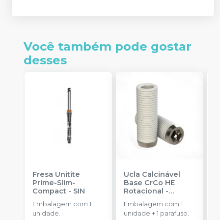
Você também pode gostar
desses
Fresa Unitite
Ucla Calcinável
C
Prime-Slim-
Base CrCo HE
P
Compact
-
SIN
Rotacional
-
P
SINGULAR
S
Embalagem com 1
Embalagem com 1
E
unidade.
unidade + 1 parafuso.
u