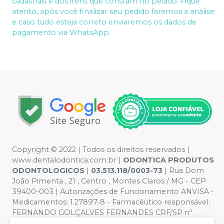
cadastrais e dos itens que constam no pedido. Fique
atento, após você finalizar seu pedido faremos a análise
e caso tudo esteja correto enviaremos os dados de
pagamento via WhatsApp.
Copyright © 2022 | Todos os direitos reservados |
www.dentalodontica.com.br |
ODONTICA PRODUTOS
ODONTOLOGICOS
|
03.513.118/0003-73
| Rua Dom
João Pimenta , 21 , Centro , Montes Claros / MG - CEP
39400-003 | Autorizações de Funcionamento ANVISA -
Medicamentos: 1.27897-8 - Farmacêutico responsável:
FERNANDO GOLÇALVES FERNANDES CRF/SP nº
43.588 | Política de Privacidade e Segurança - Fotos