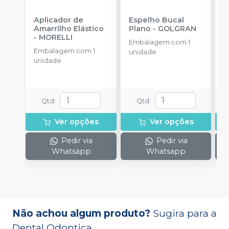
Aplicador de
Espelho Bucal
E
Amarrilho Elástico
Plano
-
GOLGRAN
P
-
MORELLI
Embalagem com 1
Embalagem com 1
E
unidade
unidade
u
Qtd
:
Qtd
:
Ver opções
Ver opções
Pedir via
Pedir via
Whatsapp
Whatsapp
Não achou algum produto?
Sugira para a
Dental Odontica