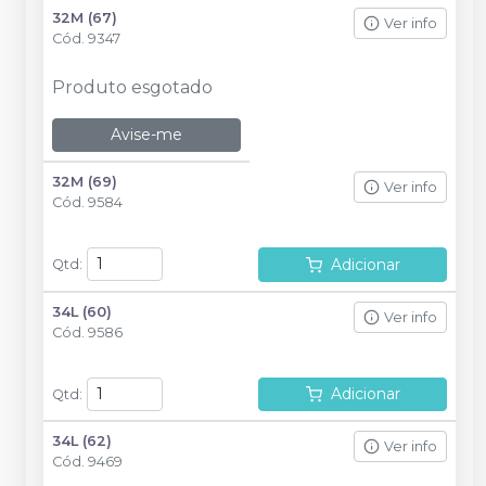
32M (67)
Ver info
Cód.
9347
Produto esgotado
Avise-me
32M (69)
Ver info
Cód.
9584
Adicionar
Qtd
:
34L (60)
Ver info
Cód.
9586
Adicionar
Qtd
:
34L (62)
Ver info
Cód.
9469