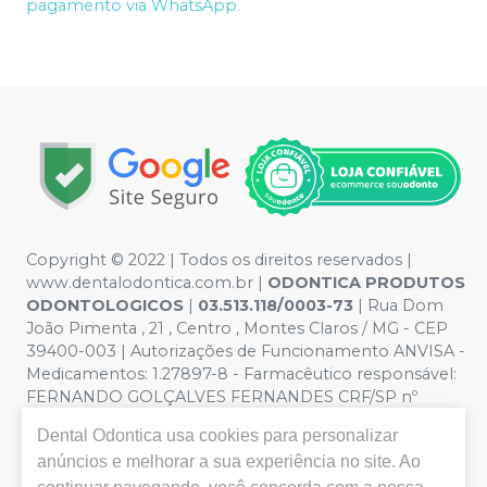
pagamento via WhatsApp.
Copyright © 2022 | Todos os direitos reservados |
www.dentalodontica.com.br |
ODONTICA PRODUTOS
ODONTOLOGICOS
|
03.513.118/0003-73
| Rua Dom
João Pimenta , 21 , Centro , Montes Claros / MG - CEP
39400-003 | Autorizações de Funcionamento ANVISA -
Medicamentos: 1.27897-8 - Farmacêutico responsável:
FERNANDO GOLÇALVES FERNANDES CRF/SP nº
43.588 | Política de Privacidade e Segurança - Fotos
Dental Odontica
usa cookies para personalizar
meramente ilustrativas - Os preços e condições da loja
anúncios e melhorar a sua experiência no site. Ao
virtual estão sujeitos a alterações. Em caso de