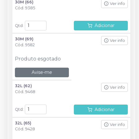
30M (66)
Ver info
Cód.
9385
Adicionar
Qtd
:
30M (69)
Ver info
Cód.
9582
Produto esgotado
Avise-me
32L (62)
Ver info
Cód.
9468
Adicionar
Qtd
:
32L (65)
Ver info
Cód.
9428