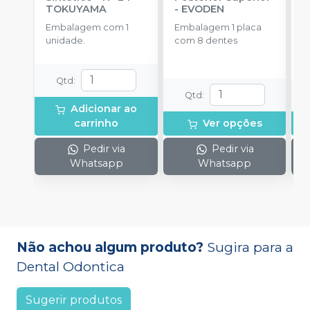
TOKUYAMA
-
EVODEN
E
Embalagem com 1
Embalagem 1 placa
E
unidade.
com 8 dentes
d
Qtd
:
Qtd
:
Adicionar ao
carrinho
Ver opções
Pedir via
Pedir via
Whatsapp
Whatsapp
Não achou algum produto?
Sugira para a
Dental Odontica
Sugerir produtos