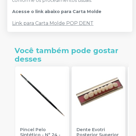
conforme os procedimentos usuais.
Acesse o link abaixo para Carta Molde
Link para Carta Molde POP DENT
Você também pode gostar
desses
Pincel Pelo
Dente Evotri
D
Sintético - N° 24
-
Posterior Superior
A