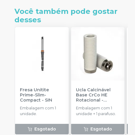
Você também pode gostar
desses
Fresa Unitite
Ucla Calcinável
C
Prime-Slim-
Base CrCo HE
P
Compact
-
SIN
Rotacional
-
P
SINGULAR
S
Embalagem com 1
Embalagem com 1
E
unidade.
unidade + 1 parafuso.
u
Esgotado
Esgotado