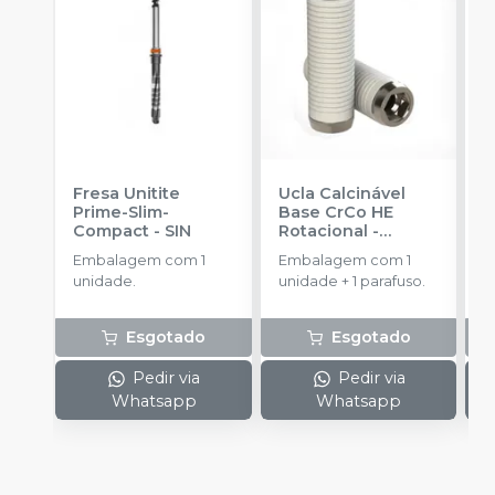
Fresa Unitite
Ucla Calcinável
C
Prime-Slim-
Base CrCo HE
P
Compact
-
SIN
Rotacional
-
P
SINGULAR
S
Embalagem com 1
Embalagem com 1
E
unidade.
unidade + 1 parafuso.
u
Esgotado
Esgotado
Pedir via
Pedir via
Whatsapp
Whatsapp