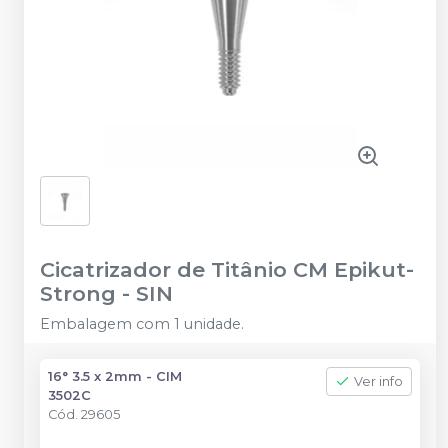
Cicatrizador de Titânio CM Epikut-
Strong
-
SIN
Embalagem com 1 unidade.
16° 3.5 x 2mm - CIM
Ver info
3502C
Cód.
29605