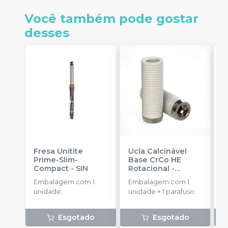
Você também pode gostar
desses
Fresa Unitite
Ucla Calcinável
C
Prime-Slim-
Base CrCo HE
P
Compact
-
SIN
Rotacional
-
P
SINGULAR
S
Embalagem com 1
Embalagem com 1
E
unidade.
unidade + 1 parafuso.
u
Esgotado
Esgotado