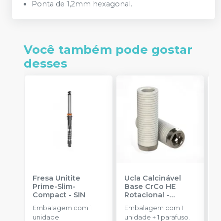
Ponta de 1,2mm hexagonal.
Você também pode gostar
desses
Fresa Unitite
Ucla Calcinável
C
Prime-Slim-
Base CrCo HE
P
Compact
-
SIN
Rotacional
-
P
SINGULAR
S
Embalagem com 1
Embalagem com 1
E
unidade.
unidade + 1 parafuso.
u