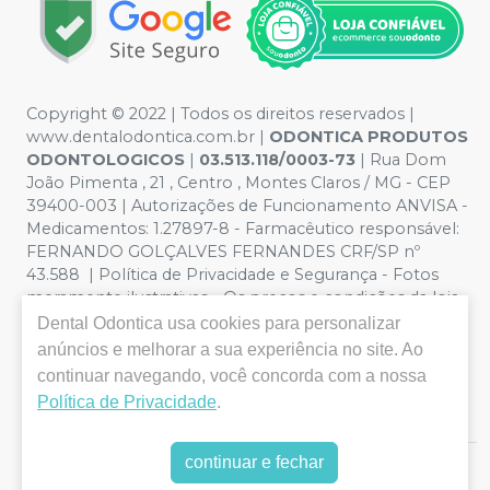
Copyright © 2022 | Todos os direitos reservados |
www.dentalodontica.com.br |
ODONTICA PRODUTOS
ODONTOLOGICOS
|
03.513.118/0003-73
| Rua Dom
João Pimenta , 21 , Centro , Montes Claros / MG - CEP
39400-003 | Autorizações de Funcionamento ANVISA -
Medicamentos: 1.27897-8 - Farmacêutico responsável:
FERNANDO GOLÇALVES FERNANDES CRF/SP nº
43.588 | Política de Privacidade e Segurança - Fotos
meramente ilustrativas - Os preços e condições da loja
virtual estão sujeitos a alterações. Em caso de
Dental Odontica
usa cookies para personalizar
divergência de preços no site, o valor válido é o do
anúncios e melhorar a sua experiência no site. Ao
Carrinho de Compra. Não vendemos por atacado, por
continuar navegando, você concorda com a nossa
isso nos reservamos o direito de não atender compras
Política de Privacidade
.
de grandes volumes pelo site.
continuar e fechar
E-commerce produzido por
Sou Odonto Ecommerce
.