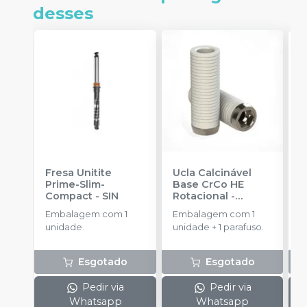
desses
Fresa Unitite
Ucla Calcinável
C
Prime-Slim-
Base CrCo HE
P
Compact
-
SIN
Rotacional
-
P
SINGULAR
S
Embalagem com 1
Embalagem com 1
E
unidade.
unidade + 1 parafuso.
u
Esgotado
Esgotado
Pedir via
Pedir via
Whatsapp
Whatsapp