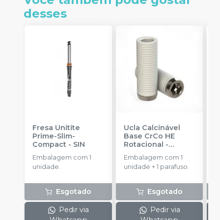
desses
Fresa Unitite
Ucla Calcinável
C
Prime-Slim-
Base CrCo HE
P
Compact
-
SIN
Rotacional
-
P
SINGULAR
S
Embalagem com 1
Embalagem com 1
E
unidade.
unidade + 1 parafuso.
u
Esgotado
Esgotado
Pedir via
Pedir via