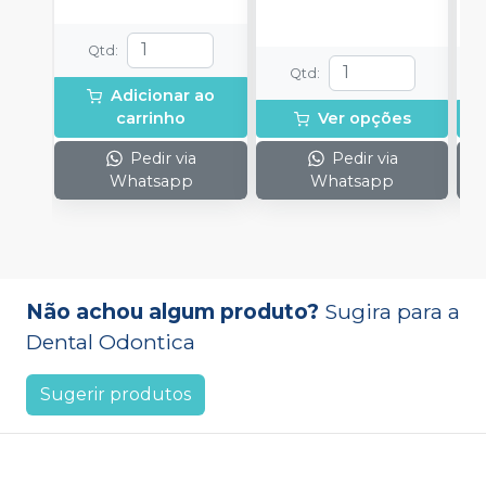
Qtd
:
Qtd
:
Adicionar ao
carrinho
Ver opções
Pedir via
Pedir via
Whatsapp
Whatsapp
Não achou algum produto?
Sugira para a
Dental Odontica
Sugerir produtos