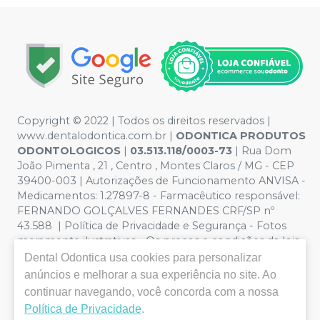
Copyright © 2022 | Todos os direitos reservados |
www.dentalodontica.com.br |
ODONTICA PRODUTOS
ODONTOLOGICOS
|
03.513.118/0003-73
| Rua Dom
João Pimenta , 21 , Centro , Montes Claros / MG - CEP
39400-003 | Autorizações de Funcionamento ANVISA -
Medicamentos: 1.27897-8 - Farmacêutico responsável:
FERNANDO GOLÇALVES FERNANDES CRF/SP nº
43.588 | Política de Privacidade e Segurança - Fotos
meramente ilustrativas - Os preços e condições da loja
virtual estão sujeitos a alterações. Em caso de
Dental Odontica
usa cookies para personalizar
divergência de preços no site, o valor válido é o do
anúncios e melhorar a sua experiência no site. Ao
Carrinho de Compra. Não vendemos por atacado, por
continuar navegando, você concorda com a nossa
isso nos reservamos o direito de não atender compras
Política de Privacidade
.
de grandes volumes pelo site.