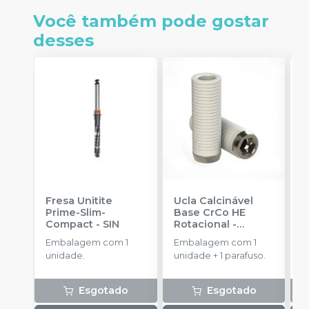
Você também pode gostar
desses
Fresa Unitite
Ucla Calcinável
C
Prime-Slim-
Base CrCo HE
P
Compact
-
SIN
Rotacional
-
P
SINGULAR
S
Embalagem com 1
Embalagem com 1
E
unidade.
unidade + 1 parafuso.
u
Esgotado
Esgotado