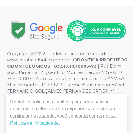
Copyright © 2022 | Todos os direitos reservados |
www.dentalodontica.com.br |
ODONTICA PRODUTOS
ODONTOLOGICOS
|
03.513.118/0003-73
| Rua Dom
João Pimenta , 21 , Centro , Montes Claros / MG - CEP
39400-003 | Autorizações de Funcionamento ANVISA -
Medicamentos: 1.27897-8 - Farmacêutico responsável:
FERNANDO GOLÇALVES FERNANDES CRF/SP nº
43.588 | Política de Privacidade e Segurança - Fotos
Dental Odontica
usa cookies para personalizar
meramente ilustrativas - Os preços e condições da loja
anúncios e melhorar a sua experiência no site. Ao
virtual estão sujeitos a alterações. Em caso de
divergência de preços no site, o valor válido é o do
continuar navegando, você concorda com a nossa
Carrinho de Compra. Não vendemos por atacado, por
Política de Privacidade
.
isso nos reservamos o direito de não atender compras