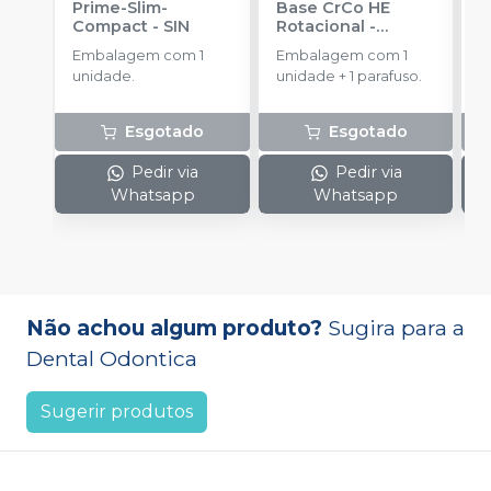
Prime-Slim-
Base CrCo HE
P
Compact
-
SIN
Rotacional
-
P
SINGULAR
S
Embalagem com 1
Embalagem com 1
E
unidade.
unidade + 1 parafuso.
u
Esgotado
Esgotado
Pedir via
Pedir via
Whatsapp
Whatsapp
Não achou algum produto?
Sugira para a
Dental Odontica
Sugerir produtos