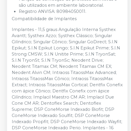
são utilizados em ambiente laboratorial.
Registro ANVISA: 80984050011.
Compatibilidade de Implantes
Implantes - 11,5 graus Angulação Interna Systhex
Avantt; Systhex Azzo; Systhex Clássico; Singular
Cilíndrico; Singular Cônico; Singular GoDirect; S.I.N
Epikut; S.I.N Epikut Longo; S.I.N Epikut Prime; S.I.N
Strong CMSW; S.I.N Unitite Prime; S.I.N TryonSat;
S.I.N TryonSt; S.I.N TryonSc; Neodent Drive;
Neodent Titamax CM; Neodent Titamax CM EX;
Neodent Alvin CM; Intraoss TitaossMax Advanced;
Intraoss TitaossMax Cônico; Intraoss TitaossMax
Extract; Intraoss TitaossMax Cortical; Dentfix Conefix
com ápice Cônico; Dentfix Conefix com ápice
Cilíndrico; Implacil Maestro CM AR; Implacil Due
Cone CM AR; Dentoflex Search; Dentoflex
Supreme; DSP ConeMorse Indexado Biofit; DSP
ConeMorse Indexado Soulfit; DSP ConeMorse
Indexado Propfit; DSP ConeMorse Indexado Wayfit;
DSP ConeMorse Indexado Perio. Implantes - 16