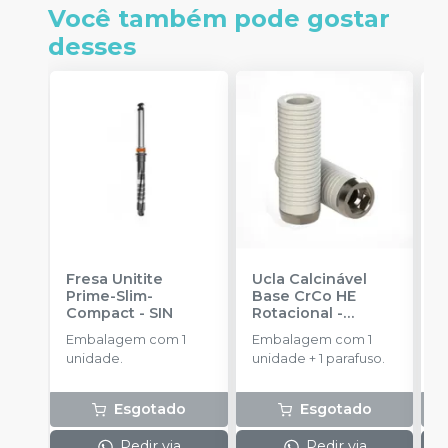
Você também pode gostar
desses
Fresa Unitite
Ucla Calcinável
C
Prime-Slim-
Base CrCo HE
P
Compact
-
SIN
Rotacional
-
P
SINGULAR
S
Embalagem com 1
Embalagem com 1
E
unidade.
unidade + 1 parafuso.
u
Esgotado
Esgotado
Pedir via
Pedir via