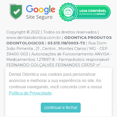
Copyright © 2022 | Todos os direitos reservados |
www.dentalodontica.com.br |
ODONTICA PRODUTOS
ODONTOLOGICOS
|
03.513.118/0003-73
| Rua Dom
João Pimenta , 21 , Centro , Montes Claros / MG - CEP
39400-003 | Autorizações de Funcionamento ANVISA -
Medicamentos: 1.27897-8 - Farmacêutico responsável:
FERNANDO GOLÇALVES FERNANDES CRF/SP nº
43.588 | Política de Privacidade e Segurança - Fotos
Dental Odontica
usa cookies para personalizar
meramente ilustrativas - Os preços e condições da loja
anúncios e melhorar a sua experiência no site. Ao
virtual estão sujeitos a alterações. Em caso de
divergência de preços no site, o valor válido é o do
continuar navegando, você concorda com a nossa
Carrinho de Compra. Não vendemos por atacado, por
Política de Privacidade
.
isso nos reservamos o direito de não atender compras
de grandes volumes pelo site.
continuar e fechar