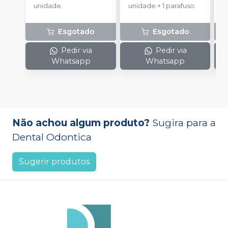
unidade.
unidade + 1 parafuso.
u
Esgotado
Esgotado
Pedir via
Pedir via
Whatsapp
Whatsapp
Não achou algum produto?
Sugira para a
Dental Odontica
Sugerir produtos