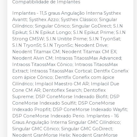
Compatibilidade de Implantes
Implantes - 11,5 graus Angulação Interna Systhex
Avantt; Systhex Azzo; Systhex Clássico; Singular
Cilíndrico; Singular Cônico; Singular GoDirect; S.I.N
Epikut; S.I.N Epikut Longo; S.I.N Epikut Prime; S.I.N
Strong CMSW; S.I.N Unitite Prime; S.I.N TryonSat;
S.I.N TryonSt; S.I.N TryonSc; Neodent Drive;
Neodent Titamax CM; Neodent Titamax CM EX;
Neodent Alvin CM; Intraoss TitaossMax Advanced;
Intraoss TitaossMax Cônico; Intraoss TitaossMax
Extract; Intraoss TitaossMax Cortical; Dentfix Conefix
com ápice Cônico; Dentfix Conefix com ápice
Cilíndrico; Implacil Maestro CM AR; Implacil Due
Cone CM AR; Dentoflex Search; Dentoflex
Supreme; DSP ConeMorse Indexado Biofit; DSP
ConeMorse Indexado Soulfit; DSP ConeMorse
Indexado Propfit; DSP ConeMorse Indexado Wayfit;
DSP ConeMorse Indexado Perio. Implantes - 16
Graus Angulação Interna Singular GMC Cilíndrico;
Singular GMC Cônico; Singular GMC GoDirect;
Neodent GranMorse Helix; Neodent GranMorse