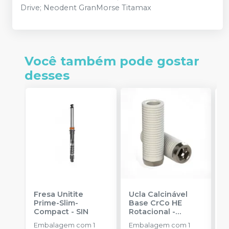
Drive; Neodent GranMorse Titamax
Você também pode gostar
desses
Fresa Unitite
Ucla Calcinável
C
Prime-Slim-
Base CrCo HE
P
Compact
-
SIN
Rotacional
-
P
SINGULAR
S
Embalagem com 1
Embalagem com 1
E