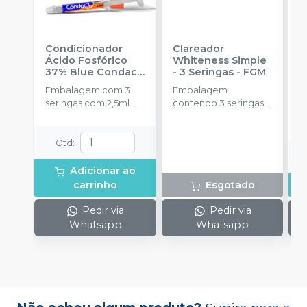
Condicionador
Clareador
R
Ácido Fosfórico
Whiteness Simple
X
37% Blue Condac
-
- 3 Seringas
-
FGM
E
FGM
Embalagem com 3
Embalagem
s
seringas com 2,5ml
contendo 3 seringas
cada uma e 3
com 3g de gel cada
ponteiras para
uma.
aplicação.
Qtd
:
Adicionar ao
carrinho
Esgotado
Pedir via
Pedir via
Whatsapp
Whatsapp