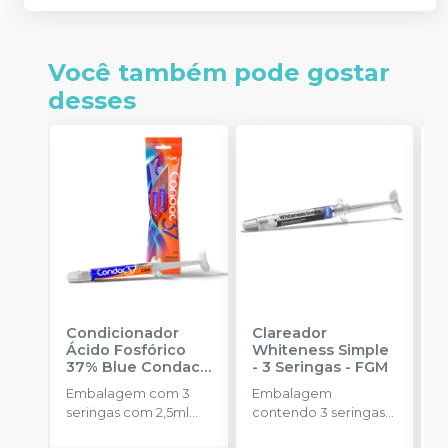
Você também pode gostar
desses
Condicionador
Clareador
R
Ácido Fosfórico
Whiteness Simple
X
37% Blue Condac
-
- 3 Seringas
-
FGM
E
FGM
Embalagem com 3
Embalagem
s
seringas com 2,5ml
contendo 3 seringas
cada uma e 3
com 3g de gel cada