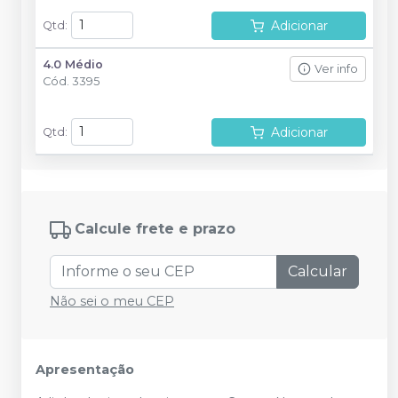
Adicionar
Qtd
:
4.0 Médio
Ver info
Cód.
3395
Adicionar
Qtd
:
Calcule frete e prazo
Calcular
Não sei o meu CEP
Apresentação