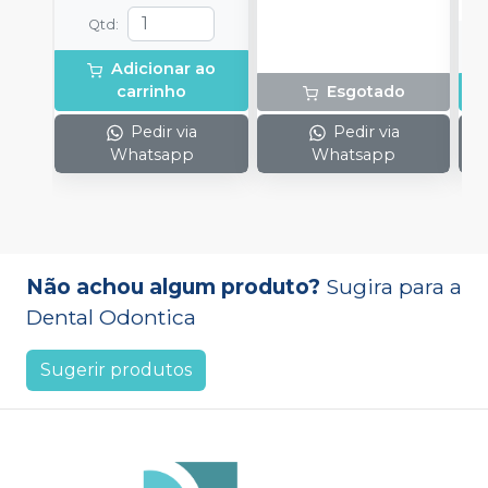
ponteiras para
uma.
aplicação.
Qtd
:
Adicionar ao
carrinho
Esgotado
Pedir via
Pedir via
Whatsapp
Whatsapp
Não achou algum produto?
Sugira para a
Dental Odontica
Sugerir produtos