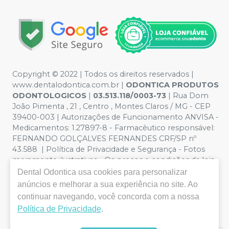
Copyright © 2022 | Todos os direitos reservados |
www.dentalodontica.com.br |
ODONTICA PRODUTOS
ODONTOLOGICOS
|
03.513.118/0003-73
| Rua Dom
João Pimenta , 21 , Centro , Montes Claros / MG - CEP
39400-003 | Autorizações de Funcionamento ANVISA -
Medicamentos: 1.27897-8 - Farmacêutico responsável:
FERNANDO GOLÇALVES FERNANDES CRF/SP nº
43.588 | Política de Privacidade e Segurança - Fotos
meramente ilustrativas - Os preços e condições da loja
virtual estão sujeitos a alterações. Em caso de
Dental Odontica
usa cookies para personalizar
divergência de preços no site, o valor válido é o do
anúncios e melhorar a sua experiência no site. Ao
Carrinho de Compra. Não vendemos por atacado, por
continuar navegando, você concorda com a nossa
isso nos reservamos o direito de não atender compras
Política de Privacidade
.
de grandes volumes pelo site.