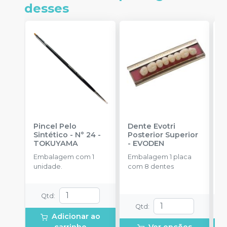
desses
Pincel Pelo
Dente Evotri
D
Sintético - N° 24
-
Posterior Superior
A
TOKUYAMA
-
EVODEN
E
Embalagem com 1
Embalagem 1 placa
E
unidade.
com 8 dentes
d
Qtd
:
Qtd
:
Adicionar ao