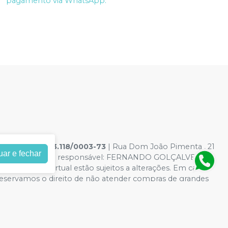
pagamento via WhatsApp.
GICOS
|
03.513.118/0003-73
| Rua Dom João Pimenta , 21
uar e fechar
7-8 - Farmacêutico responsável: FERNANDO GOLÇALVES
es da loja virtual estão sujeitos a alterações. Em caso
 reservamos o direito de não atender compras de grandes