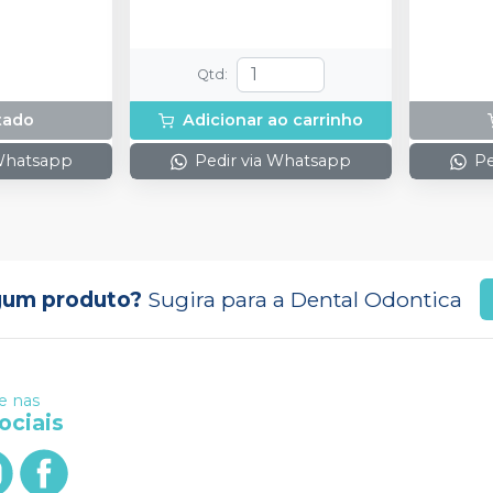
Qtd
:
tado
Adicionar ao carrinho
 Whatsapp
Pedir via Whatsapp
Pe
gum produto?
Sugira para a
Dental Odontica
 nas
ociais