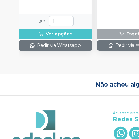
Qtd
:
Ver opções
Esgo
Pedir via Whatsapp
Pedir via
Não achou al
Acompanhe
Redes S