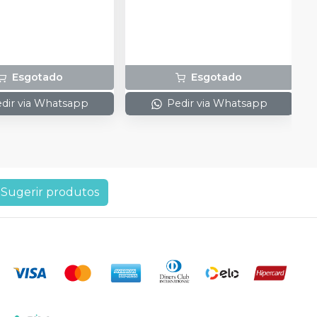
Esgotado
Esgotado
dir via Whatsapp
Pedir via Whatsapp
Sugerir produtos