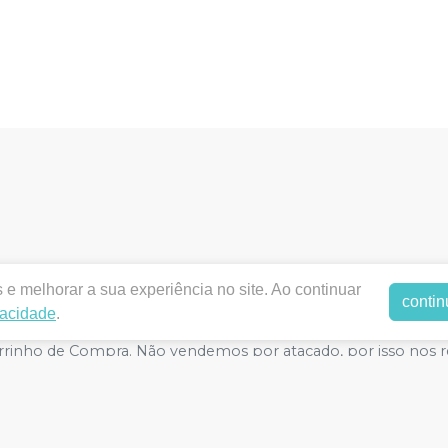
dentalodontica.com.br |
ODONTICA PRODUTOS ODONTOLO
e melhorar a sua experiência no site. Ao continuar
contin
orizações de Funcionamento ANVISA - Medicamentos: 1.2789
vacidade
.
egurança - Fotos meramente ilustrativas - Os preços e condiçõ
o Carrinho de Compra. Não vendemos por atacado, por isso nos
E-commerce produzido por
Sou Odonto Ecommerce
.