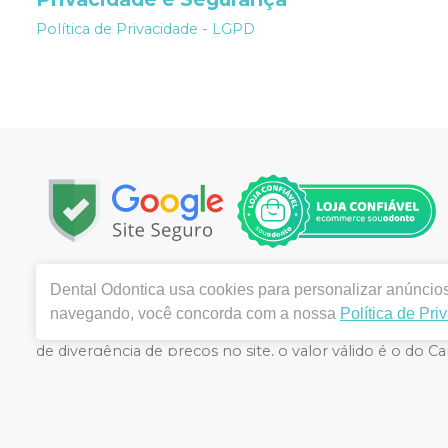
Política de Privacidade - LGPD
Copyright © 2022 | Todos os direitos reservados | www.
Dental Odontica
usa cookies para personalizar anúncios 
, Centro , Montes Claros / MG - CEP 39400-003 | Aut
navegando, você concorda com a nossa
Política de Pri
FERNANDES CRF/SP nº 43.588 | Política de Privacidade e S
de divergência de preços no site, o valor válido é o d
volumes pelo site.