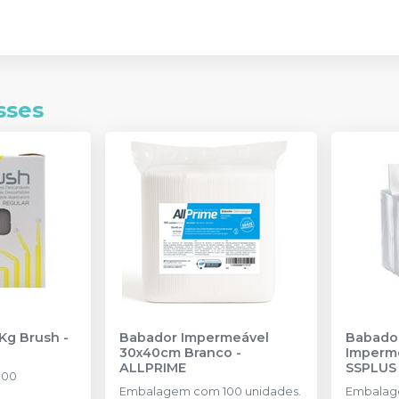
sses
 Kg Brush
-
Babador Impermeável
Babador
30x40cm Branco
-
Imperm
ALLPRIME
SSPLUS
100
Embalagem com 100 unidades.
Embalag