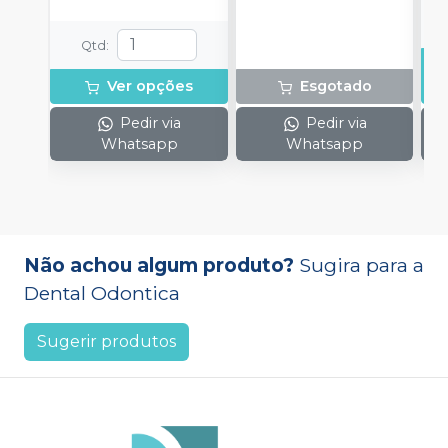
Qtd
:
Ver opções
Esgotado
Pedir via
Pedir via
Whatsapp
Whatsapp
Não achou algum produto?
Sugira para a
Dental Odontica
Sugerir produtos