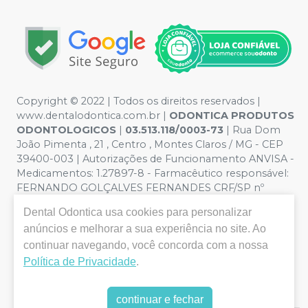
Copyright © 2022 | Todos os direitos reservados |
www.dentalodontica.com.br |
ODONTICA PRODUTOS
ODONTOLOGICOS
|
03.513.118/0003-73
| Rua Dom
João Pimenta , 21 , Centro , Montes Claros / MG - CEP
39400-003 | Autorizações de Funcionamento ANVISA -
Medicamentos: 1.27897-8 - Farmacêutico responsável:
FERNANDO GOLÇALVES FERNANDES CRF/SP nº
43.588 | Política de Privacidade e Segurança - Fotos
Dental Odontica
usa cookies para personalizar
meramente ilustrativas - Os preços e condições da loja
anúncios e melhorar a sua experiência no site. Ao
virtual estão sujeitos a alterações. Em caso de
continuar navegando, você concorda com a nossa
divergência de preços no site, o valor válido é o do
Carrinho de Compra. Não vendemos por atacado, por
Política de Privacidade
.
isso nos reservamos o direito de não atender compras
de grandes volumes pelo site.
continuar e fechar