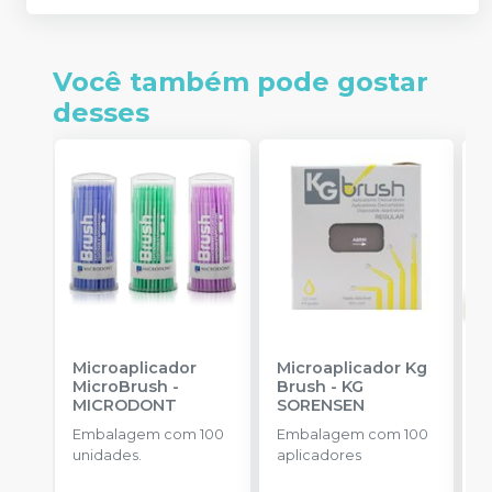
Você também pode gostar
desses
Microaplicador
Microaplicador Kg
B
MicroBrush
-
Brush
-
KG
I
MICRODONT
SORENSEN
3
A
Embalagem com 100
Embalagem com 100
E
unidades.
aplicadores
u