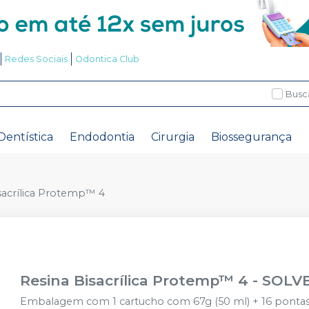
Redes Sociais
Odontica Club
Busc
Dentística
Endodontia
Cirurgia
Biossegurança
sacrílica Protemp™ 4
Resina Bisacrílica Protemp™ 4
-
SOLV
Embalagem com 1 cartucho com 67g (50 ml) + 16 pontas 