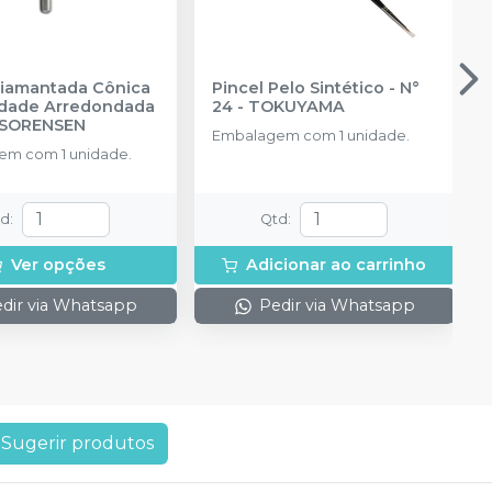
iamantada Cônica
Pincel Pelo Sintético - N°
idade Arredondada
24
-
TOKUYAMA
 SORENSEN
Embalagem com 1 unidade.
m com 1 unidade.
td
:
Qtd
:
Ver opções
Adicionar ao carrinho
dir via Whatsapp
Pedir via Whatsapp
Sugerir produtos