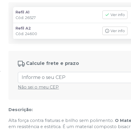
Refil A1
Ver info
Cód.
26527
Refil A2
Ver info
Cód.
24600
Calcule frete e prazo
Não sei o meu CEP
Descrição:
Alta força contra fraturas e brilho sem polimento.
O Mate
em resistência e estética. É um material composto bisacr