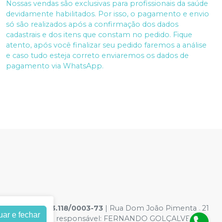
Nossas vendas são exclusivas para profissionais da saúde
devidamente habilitados. Por isso, o pagamento e envio
só são realizados após a confirmação dos dados
cadastrais e dos itens que constam no pedido. Fique
atento, após você finalizar seu pedido faremos a análise
e caso tudo esteja correto enviaremos os dados de
pagamento via WhatsApp.
GICOS
|
03.513.118/0003-73
| Rua Dom João Pimenta , 21
uar e fechar
7-8 - Farmacêutico responsável: FERNANDO GOLÇALVES