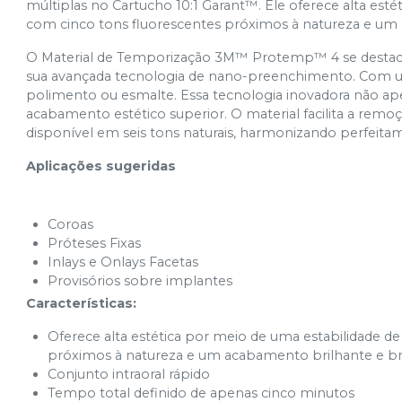
múltiplas no Cartucho 10:1 Garant™. Ele oferece alta est
com cinco tons fluorescentes próximos à natureza e um
O Material de Temporização 3M™ Protemp™ 4 se destaca pe
sua avançada tecnologia de nano-preenchimento. Com uma 
polimento ou esmalte. Essa tecnologia inovadora não ap
acabamento estético superior. O material facilita a remoç
disponível em seis tons naturais, harmonizando perfeit
Aplicações sugeridas
Coroas
Próteses Fixas
Inlays e Onlays Facetas
Provisórios sobre implantes
Características:
Oferece alta estética por meio de uma estabilidade d
próximos à natureza e um acabamento brilhante e br
Conjunto intraoral rápido
Tempo total definido de apenas cinco minutos