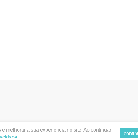
dentalodontica.com.br |
ODONTICA PRODUTOS ODONTOLO
e melhorar a sua experiência no site. Ao continuar
contin
orizações de Funcionamento ANVISA - Medicamentos: 1.2789
vacidade
.