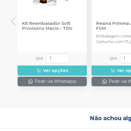
Kit Reembasador Soft
Resina Primma 
Provisório Macio
-
TDV
FGM
Embalagem conte
Cartucho com 75 g
ponteiras de auto
Qtd
:
Qtd
:
Ver opções
Ver o
Pedir via Whatsapp
Pedir via
Não achou al