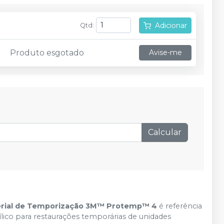
Adicionar
Qtd
:
Produto esgotado
Avise-me
Calcular
rial de Temporização 3M™ Protemp™ 4
é referência
ílico para restaurações temporárias de unidades