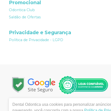
Promocional
Odontica Club
Saldão de Ofertas
Privacidade e Segurança
Política de Privacidade - LGPD
Copyright © 2022 | Todos os direitos reservados | www.
Dental Odontica
usa cookies para personalizar anúncios 
, Centro , Montes Claros / MG - CEP 39400-003 | Aut
navegando, você concorda com a nossa
Política de Pri