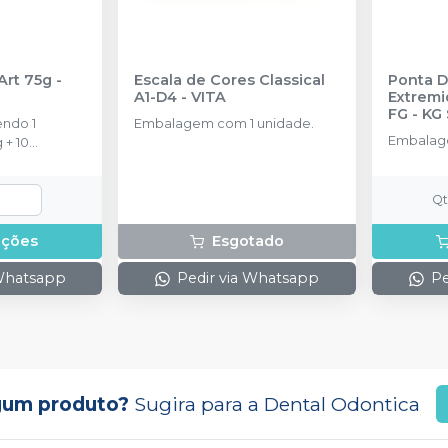
Art 75g
-
Escala de Cores Classical
Ponta D
A1-D4
-
VITA
Extrem
FG
-
KG
ndo 1
Embalagem com 1 unidade.
Embalage
 + 10
mistura
Q
pções
Esgotado
 Whatsapp
Pedir via Whatsapp
Pe
gum produto?
Sugira para a
Dental Odontica