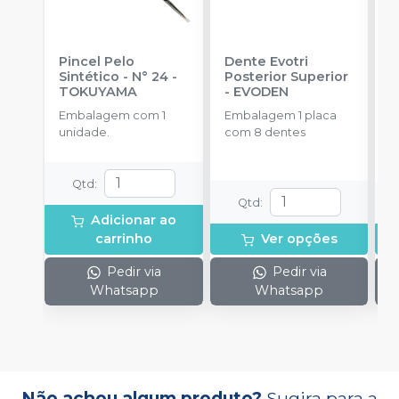
Pincel Pelo
Dente Evotri
D
Sintético - N° 24
-
Posterior Superior
A
TOKUYAMA
-
EVODEN
E
Embalagem com 1
Embalagem 1 placa
E
unidade.
com 8 dentes
d
Qtd
:
Qtd
:
Adicionar ao
carrinho
Ver opções
Pedir via
Pedir via
Whatsapp
Whatsapp
Não achou algum produto?
Sugira para a