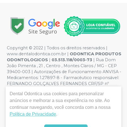
Copyright © 2022 | Todos os direitos reservados |
www.dentalodontica.com.br |
ODONTICA PRODUTOS
ODONTOLOGICOS
|
03.513.118/0003-73
| Rua Dom
João Pimenta , 21 , Centro , Montes Claros / MG - CEP
39400-003 | Autorizações de Funcionamento ANVISA -
Medicamentos: 1.27897-8 - Farmacêutico responsável:
FERNANDO GOLÇALVES FERNANDES CRF/SP nº
43.588 | Política de Privacidade e Segurança - Fotos
Dental Odontica
usa cookies para personalizar
meramente ilustrativas - Os preços e condições da loja
anúncios e melhorar a sua experiência no site. Ao
virtual estão sujeitos a alterações. Em caso de
continuar navegando, você concorda com a nossa
divergência de preços no site, o valor válido é o do
Carrinho de Compra. Não vendemos por atacado, por
Política de Privacidade
.
isso nos reservamos o direito de não atender compras
de grandes volumes pelo site.