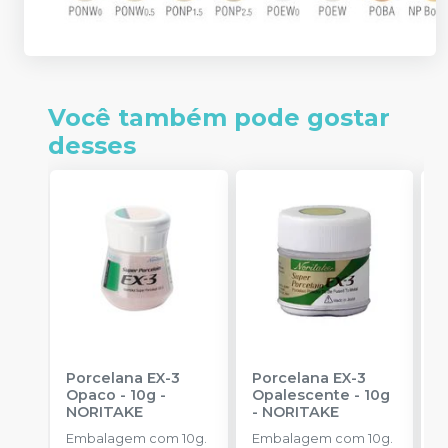
Você também pode gostar
desses
Porcelana EX-3
Porcelana EX-3
P
Opaco - 10g
-
Opalescente - 10g
T
NORITAKE
-
NORITAKE
N
Embalagem com 10g.
Embalagem com 10g.
E