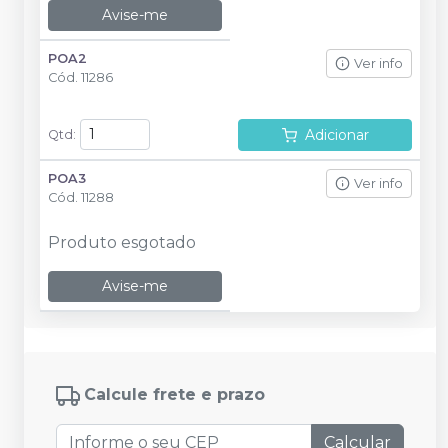
Avise-me
POA2
Ver info
Cód.
11286
Adicionar
Qtd
:
POA3
Ver info
Cód.
11288
Produto esgotado
Avise-me
Calcule frete e prazo
Calcular