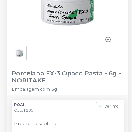
Porcelana EX-3 Opaco Pasta - 6g
-
NORITAKE
Embalagem com 6g.
POA1
Ver info
Cód.
11285
Produto esgotado