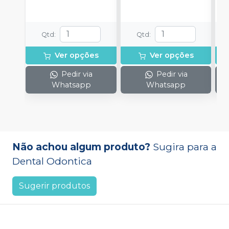
Qtd
:
Qtd
:
Ver opções
Ver opções
Pedir via
Pedir via
Whatsapp
Whatsapp
Não achou algum produto?
Sugira para a
Dental Odontica
Sugerir produtos