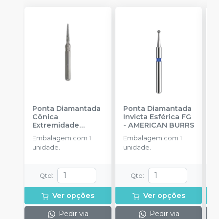
Ponta Diamantada
Ponta Diamantada
P
Cônica
Invicta Esférica FG
I
Extremidade
-
AMERICAN BURRS
T
Arredondada FG
-
A
Embalagem com 1
Embalagem com 1
E
KG SORENSEN
A
unidade.
unidade.
u
Qtd
:
Qtd
:
Ver opções
Ver opções
Pedir via
Pedir via