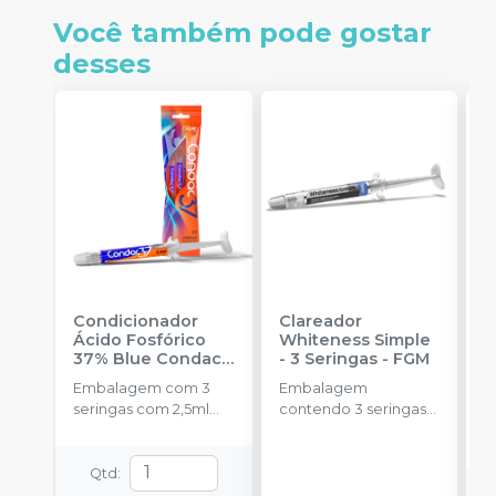
Você também pode gostar
desses
Condicionador
Clareador
R
Ácido Fosfórico
Whiteness Simple
X
37% Blue Condac
-
- 3 Seringas
-
FGM
E
FGM
Embalagem com 3
Embalagem
s
seringas com 2,5ml
contendo 3 seringas
cada uma e 3
com 3g de gel cada
ponteiras para
uma.
aplicação.
Qtd
: