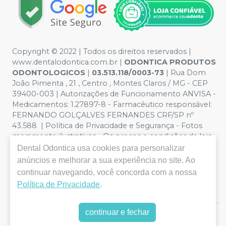
Copyright © 2022 | Todos os direitos reservados |
www.dentalodontica.com.br |
ODONTICA PRODUTOS
ODONTOLOGICOS
|
03.513.118/0003-73
| Rua Dom
João Pimenta , 21 , Centro , Montes Claros / MG - CEP
39400-003 | Autorizações de Funcionamento ANVISA -
Medicamentos: 1.27897-8 - Farmacêutico responsável:
FERNANDO GOLÇALVES FERNANDES CRF/SP nº
43.588 | Política de Privacidade e Segurança - Fotos
meramente ilustrativas - Os preços e condições da loja
virtual estão sujeitos a alterações. Em caso de
Dental Odontica
usa cookies para personalizar
divergência de preços no site, o valor válido é o do
anúncios e melhorar a sua experiência no site. Ao
Carrinho de Compra. Não vendemos por atacado, por
continuar navegando, você concorda com a nossa
isso nos reservamos o direito de não atender compras
Política de Privacidade
.
de grandes volumes pelo site.
continuar e fechar
E-commerce produzido por
Sou Odonto Ecommerce
.