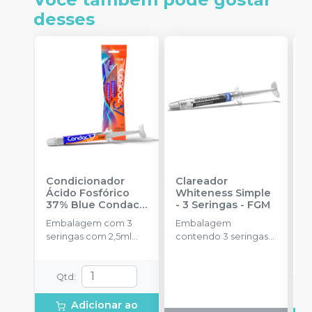
desses
Condicionador
Clareador
R
Ácido Fosfórico
Whiteness Simple
X
37% Blue Condac
-
- 3 Seringas
-
FGM
E
FGM
Embalagem com 3
Embalagem
s
seringas com 2,5ml
contendo 3 seringas
cada uma e 3
com 3g de gel cada
ponteiras para
uma.
aplicação.
Qtd
:
Adicionar ao