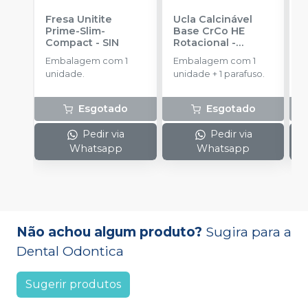
Fresa Unitite
Ucla Calcinável
C
Prime-Slim-
Base CrCo HE
P
Compact
-
SIN
Rotacional
-
P
SINGULAR
S
Embalagem com 1
Embalagem com 1
E
unidade.
unidade + 1 parafuso.
u
Esgotado
Esgotado
Pedir via
Pedir via
Whatsapp
Whatsapp
Não achou algum produto?
Sugira para a
Dental Odontica
Sugerir produtos