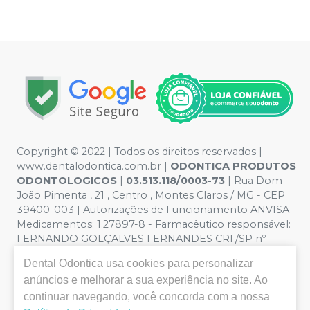
Copyright © 2022 | Todos os direitos reservados |
www.dentalodontica.com.br |
ODONTICA PRODUTOS
ODONTOLOGICOS
|
03.513.118/0003-73
| Rua Dom
João Pimenta , 21 , Centro , Montes Claros / MG - CEP
39400-003 | Autorizações de Funcionamento ANVISA -
Medicamentos: 1.27897-8 - Farmacêutico responsável:
FERNANDO GOLÇALVES FERNANDES CRF/SP nº
43.588 | Política de Privacidade e Segurança - Fotos
Dental Odontica
usa cookies para personalizar
meramente ilustrativas - Os preços e condições da loja
anúncios e melhorar a sua experiência no site. Ao
virtual estão sujeitos a alterações. Em caso de
divergência de preços no site, o valor válido é o do
continuar navegando, você concorda com a nossa