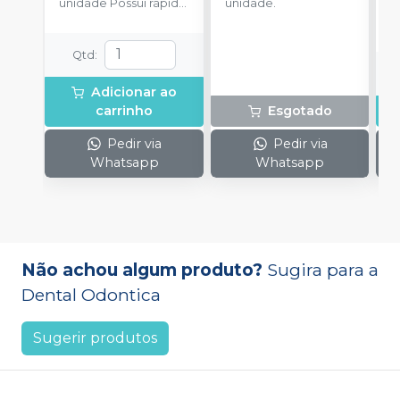
unidade Possui rápida
unidade.
u
absorção.
Qtd
:
Adicionar ao
carrinho
Esgotado
Pedir via
Pedir via
Whatsapp
Whatsapp
Não achou algum produto?
Sugira para a
Dental Odontica
Sugerir produtos