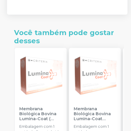
Você também pode gostar
desses
Membrana
Membrana
E
Biológica Bovina
Biológica Bovina
B
Lumina-Coat (
Lumina-Coat
B
1x20x30mm)
-
(1x10x20mm)
-
C
Embalagem com 1
Embalagem com 1
E
CRITERIA
CRITERIA