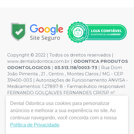
Copyright © 2022 | Todos os direitos reservados |
www.dentalodontica.com.br |
ODONTICA PRODUTOS
ODONTOLOGICOS
|
03.513.118/0003-73
| Rua Dom
João Pimenta , 21 , Centro , Montes Claros / MG - CEP
39400-003 | Autorizações de Funcionamento ANVISA -
Medicamentos: 1.27897-8 - Farmacêutico responsável:
FERNANDO GOLÇALVES FERNANDES CRF/SP nº
43.588 | Política de Privacidade e Segurança - Fotos
Dental Odontica
usa cookies para personalizar
meramente ilustrativas - Os preços e condições da loja
anúncios e melhorar a sua experiência no site. Ao
virtual estão sujeitos a alterações. Em caso de
continuar navegando, você concorda com a nossa
divergência de preços no site, o valor válido é o do
Carrinho de Compra. Não vendemos por atacado, por
Política de Privacidade
.
isso nos reservamos o direito de não atender compras