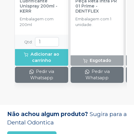
Lubrificante
Peça Reta Intra PR
C
Unispray 200ml
-
01 Prime
-
T
KERR
DENTFLEX
E
Embalagem com
Embalagem com 1
c
200ml
unidade.
a
r
m
Qtd
:
Adicionar ao
carrinho
Esgotado
Pedir via
Pedir via
Whatsapp
Whatsapp
Não achou algum produto?
Sugira para a
Dental Odontica