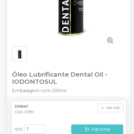
Óleo Lubrificante Dental Oil
-
IODONTOSUL
Embalagem com 200ml.
200ml
Ver info
Cód.
33191
Adicionar
Qtd
: