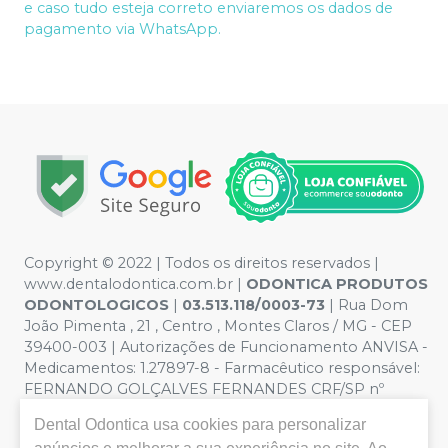
e caso tudo esteja correto enviaremos os dados de
pagamento via WhatsApp.
Copyright © 2022 | Todos os direitos reservados |
www.dentalodontica.com.br |
ODONTICA PRODUTOS
ODONTOLOGICOS
|
03.513.118/0003-73
| Rua Dom
João Pimenta , 21 , Centro , Montes Claros / MG - CEP
39400-003 | Autorizações de Funcionamento ANVISA -
Medicamentos: 1.27897-8 - Farmacêutico responsável:
FERNANDO GOLÇALVES FERNANDES CRF/SP nº
43.588 | Política de Privacidade e Segurança - Fotos
Dental Odontica
usa cookies para personalizar
meramente ilustrativas - Os preços e condições da loja