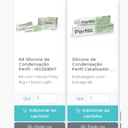
Kit Silicone de
Silicone de
K
Condensação
Condensação
A
Perfil
-
VIGODENT
Perfil Catalisador
-
U
VIGODENT
Kit com 1 denso Putty
Embalagem com 1
E
1Kg + 1 fluido Light
bisnaga de
4
Body 120g + 1
catalisador com 50g.
+
catalisador 60ml.
c
c
Qtd
:
Qtd
:
2
P
Adicionar ao
Adicionar ao
p
carrinho
carrinho
a
Pedir via
Pedir via