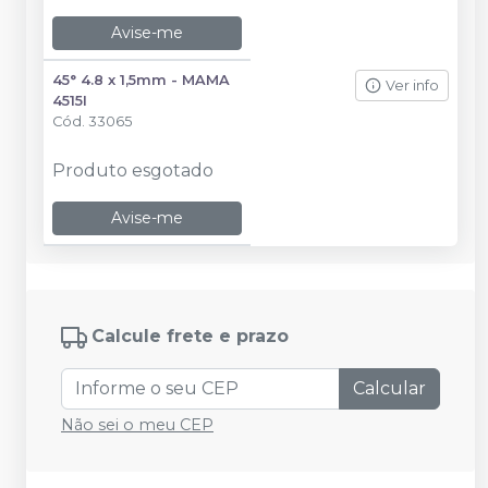
Avise-me
45° 4.8 x 1,5mm - MAMA
Ver info
4515I
Cód.
33065
Produto esgotado
Avise-me
Calcule frete e prazo
Calcular
Não sei o meu CEP