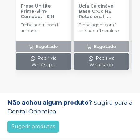
Fresa Unitite
Ucla Calcinável
C
Prime-Slim-
Base CrCo HE
P
Compact
-
SIN
Rotacional
-
P
SINGULAR
S
Embalagem com 1
Embalagem com 1
E
unidade.
unidade + 1 parafuso.
u
Esgotado
Esgotado
Pedir via
Pedir via
Whatsapp
Whatsapp
Não achou algum produto?
Sugira para a
Dental Odontica
Sugerir produtos