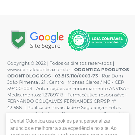
Copyright © 2022 | Todos os direitos reservados |
www.dentalodontica.com.br |
ODONTICA PRODUTOS
ODONTOLOGICOS
|
03.513.118/0003-73
| Rua Dom
João Pimenta , 21 , Centro , Montes Claros / MG - CEP
39400-003 | Autorizações de Funcionamento ANVISA -
Medicamentos: 1.27897-8 - Farmacêutico responsável:
FERNANDO GOLÇALVES FERNANDES CRF/SP nº
43.588 | Política de Privacidade e Segurança - Fotos
meramente ilustrativas - Os preços e condições da loja
virtual estão sujeitos a alterações. Em caso de
Dental Odontica
usa cookies para personalizar
divergência de preços no site, o valor válido é o do
anúncios e melhorar a sua experiência no site. Ao
Carrinho de Compra. Não vendemos por atacado, por