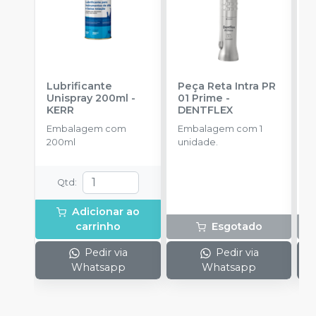
Lubrificante
Peça Reta Intra PR
C
Unispray 200ml
-
01 Prime
-
T
KERR
DENTFLEX
E
Embalagem com
Embalagem com 1
c
200ml
unidade.
a
r
m
Qtd
:
Adicionar ao
carrinho
Esgotado
Pedir via
Pedir via
Whatsapp
Whatsapp