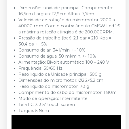
Dimensões unidade principal: Comprimento:
16,5cm Largura: 12,9cm Altura: 7,7cm
Velocidade de rotação do micromotor: 2000 a
40000 rpm. Com o contra ângulo CM5W Led 1:5
a máxima rotação atingida é de 200.000RPM.
Pressão de trabalho (bar): 2,1 bar = 210 Kpa =
30,4 psi +- 5%
Consumo de ar: 34 l/min. +- 10%
Consumo de água: 50 ml/min. +- 10%
Alimentação: Bivolt automático 100 – 240 V
Frequência: 50/60 Hz
Peso liquido da Unidade principal: 500 g
Dimensões do micromotor: Ø2,2×5,2 cm
Peso liquido do micromotor: 70 g
Comprimento do cabo do micromotor: 1,80m
Modo de operação: Intermitente
Tela LCD: 3,5″ touch screen
Torque: 5 Ncm