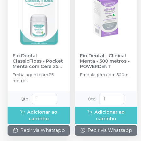
Fio Dental
Fio Dental - Clinical
ClassicFloss - Pocket
Menta - 500 metros
-
Menta com Cera 25
POWERDENT
metros
-
Embalagem com 25
Embalagem com 500m.
POWERDENT
metros
Qtd
:
Qtd
:
Adicionar ao
Adicionar ao
carrinho
carrinho
Pedir via Whatsapp
Pedir via Whatsapp