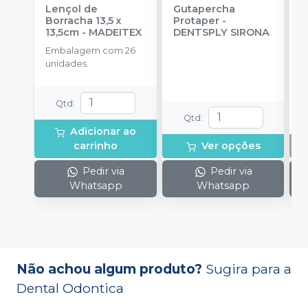
Lençol de
Gutapercha
L
Borracha 13,5 x
Protaper
-
13,5cm
-
MADEITEX
DENTSPLY SIRONA
S
Embalagem com 26
E
unidades.
u
Qtd
:
Qtd
:
Adicionar ao
carrinho
Ver opções
Pedir via
Pedir via
Whatsapp
Whatsapp
Não achou algum produto?
Sugira para a
Dental Odontica