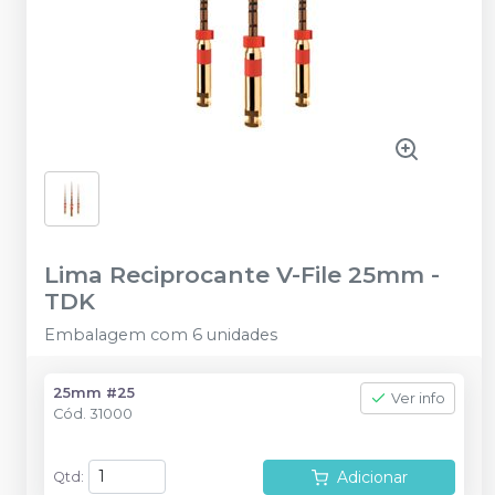
Lima Reciprocante V-File 25mm
-
TDK
Embalagem com 6 unidades
25mm #25
Ver info
Cód.
31000
Adicionar
Qtd
: