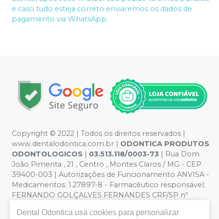
e caso tudo esteja correto enviaremos os dados de
pagamento via WhatsApp.
Copyright © 2022 | Todos os direitos reservados |
www.dentalodontica.com.br |
ODONTICA PRODUTOS
ODONTOLOGICOS
|
03.513.118/0003-73
| Rua Dom
João Pimenta , 21 , Centro , Montes Claros / MG - CEP
39400-003 | Autorizações de Funcionamento ANVISA -
Medicamentos: 1.27897-8 - Farmacêutico responsável:
FERNANDO GOLÇALVES FERNANDES CRF/SP nº
43.588 | Política de Privacidade e Segurança - Fotos
Dental Odontica
usa cookies para personalizar
meramente ilustrativas - Os preços e condições da loja